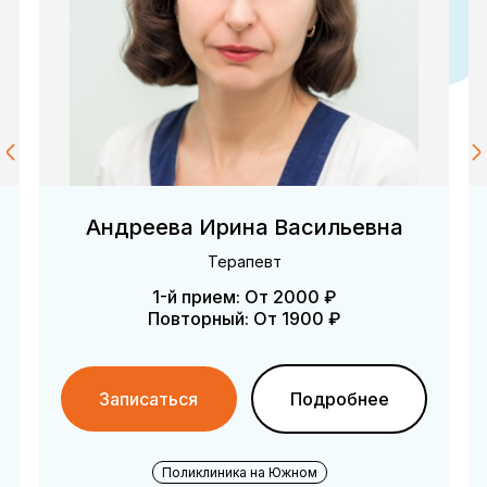
ous
Ne
Лазаренко Илья Вячеславович
Пульмонолог, Терапевт
1-й прием: От 1800 ₽
Повторный: От 1700 ₽
Записаться
Подробнее
Поликлиника на Красноармейском