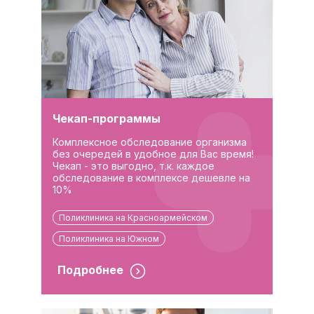
Чекап-программы
Комплексное обследование организма
без очередей в удобное для Вас время!
Чекап - это выгодно, т.к. каждое
обследование в комплексе дешевле на
10%
Поликлиника на Красноармейском
Поликлиника на Южном
Подробнее