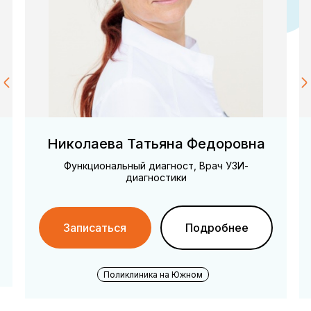
ous
Ne
Шихалеева Виктория Сергеевна
Акушер-гинеколог, Врач УЗИ-диагностики
1-й прием: От 2000 ₽
Повторный: От 1900 ₽
Записаться
Подробнее
Поликлиника на Красноармейском