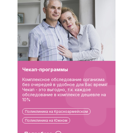
Чекап-программы
Комплексное обследование организма
без очередей в удобное для Вас время!
Чекап - это выгодно, т.к. каждое
обследование в комплексе дешевле на
10%
Поликлиника на Красноармейском
Поликлиника на Южном