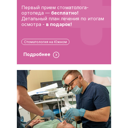
Первый прием стоматолога-
ортопеда —
бесплатно!
Детальный план лечения по итогам
осмотра -
в подарок!
Стоматология на Южном
Подробнее