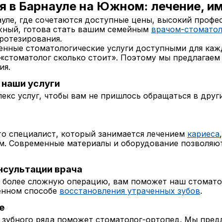
 в Барнауле на Южном: лечение, им
уле, где сочетаются доступные цены, высокий профе
жный, готова стать вашим семейным
врачом-стомато
ротезирования.
нные стоматологические услуги доступными для кажд
 «стоматолог сколько стоит». Поэтому мы предлагаем
ия.
 наши услуги
екс услуг, чтобы вам не пришлось обращаться в друг
то специалист, который занимается лечением
кариеса
м. Современные материалы и оборудование позволяют
нсультации врача
и более сложную операцию, вам поможет наш стомато
нном способе
восстановления утраченных зубов
.
е
 зубного ряда поможет стоматолог-ортопед. Мы предл